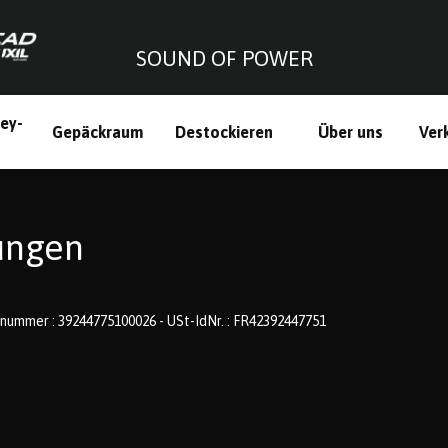
SOUND OF POWER
ley-
Gepäckraum
Destockieren
Über uns
Ver
h
ungen
nummer : 39244775100026 - USt-IdNr. : FR42392447751