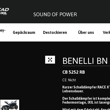
SOUND OF POWER
ley-
Gepäckraum
Destockieren
Über uns
Ver
h
BENELLI BN 
CB 5252 RB
CE: Nicht
Kurzer Schalldämpfer RACE XT
Lebensdauer.
Der Schalldämpfer ist komple
Federmontage, IXIL ist lasergr
Wird mit dem Edelstahl-Anschl