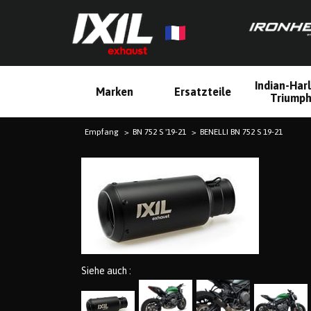
Indian-Har
Marken
Ersatzteile
Triump
Empfang
BN 752 S '19-21
BENELLI BN 752 S 19-21
Siehe auch :