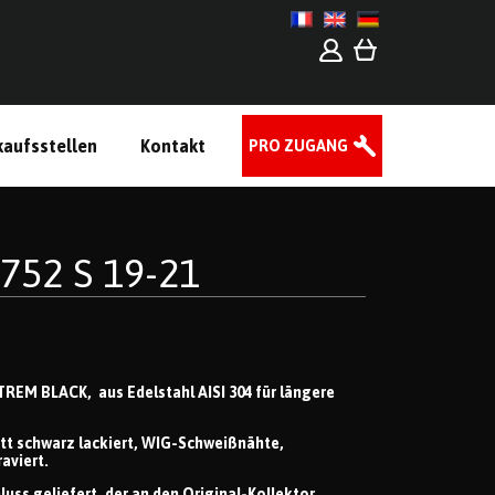
kaufsstellen
Kontakt
PRO ZUGANG
752 S 19-21
REM BLACK, aus Edelstahl AISI 304 für längere
tt schwarz lackiert, WIG-Schweißnähte,
aviert.
uss geliefert, der an den Original-Kollektor