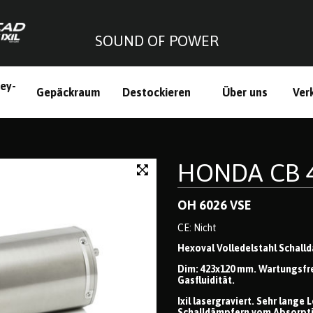
SOUND OF POWER
ley-
Gepäckraum
Destockieren
Über uns
Ver
h
HONDA CB 4
OH 6026 VSE
CE: Nicht
Hexoval Volledelstahl Schalld
Dim: 423x120 mm. Wartungsfre
Gasfluidität.
Ixil lasergraviert. Sehr lang
Schalldämpfern vom Absorptio