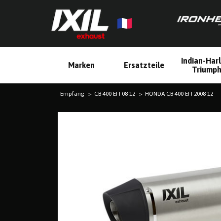
Indian-Har
Marken
Ersatzteile
Triump
Empfang
CB 400 EFI 08-12
HONDA CB 400 EFI 2008-12