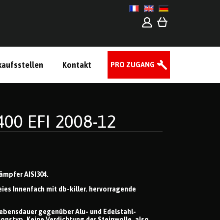
kaufsstellen
Kontakt
PRO ZUGANG
00 EFI 2008-12
ämpfer AISI304.
ies Innenfach mit db-killer. hervorragende
e Lebensdauer gegenüber Alu- und Edelstahl-
nstyp. Keine Verdichtung der Steinwolle, also