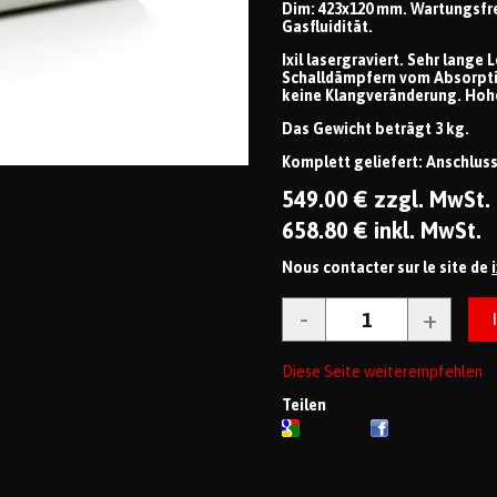
Dim: 423x120 mm. Wartungsfre
Gasfluidität.
Ixil lasergraviert. Sehr lang
Schalldämpfern vom Absorptio
keine Klangveränderung. Hohe
Das Gewicht beträgt 3 kg.
Komplett geliefert: Anschlus
549
.00
€
zzgl. MwSt.
658
.80
€
inkl. MwSt.
Nous contacter sur le site de
Diese Seite weiterempfehlen
Teilen