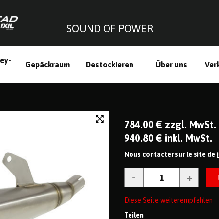
SOUND OF POWER
ley-
Gepäckraum
Destockieren
Über uns
Ver
h
784
.00
€
zzgl. MwSt.
940
.80
€
inkl. MwSt.
Nous contacter sur le site de
Diese Seite weiterempfehlen
Teilen