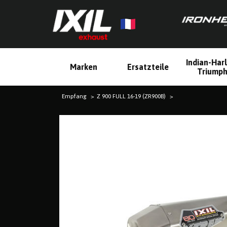
Indian-Har
Marken
Ersatzteile
Triump
Empfang
Z 900 FULL 16-19 (ZR900B)