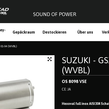
SOUND OF POWER
ley-
Gepäckraum
Destockieren
Über uns
Ver
h
 01-04 (WVBL)
SUZUKI - GS
(WVBL)
OS 8098 VSE
CE: JA
Hexoval full inox AISI304 Sch