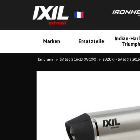
Indian-Har
Marken
Ersatzteile
Triump
Empfang
SV 650 S 16-23 (WCX0)
SUZUKI - SV 650 S 201