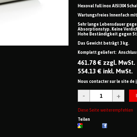
Hexoval full inox AISI304 Sch
Wartungsfreies Innenfach mit d
Sehr lange Lebensdauer gege
Absorptionstyp. Keine Verdic
Hohe Beständigkeit gegen St
Das Gewicht beträgt 3 kg.
Komplett geliefert: Anschlu
461
.78
€
zzgl. MwSt.
554
.13
€
inkl. MwSt.
Nous contacter sur le site de
Diese Seite weiterempfehlen
Teilen