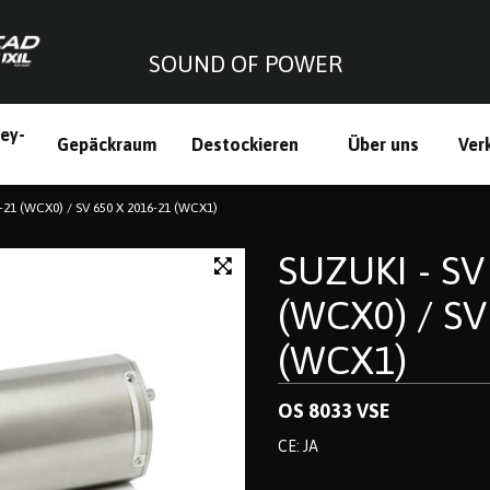
SOUND OF POWER
ley-
Gepäckraum
Destockieren
Über uns
Ver
h
6-21 (WCX0) / SV 650 X 2016-21 (WCX1)
SUZUKI - SV
(WCX0) / SV
(WCX1)
OS 8033 VSE
CE: JA