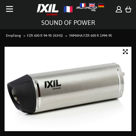
SOUND OF POWER
Empfang
FZR 600 R 94-95 (4JHS)
YAMAHA FZR 600 R 1994-95