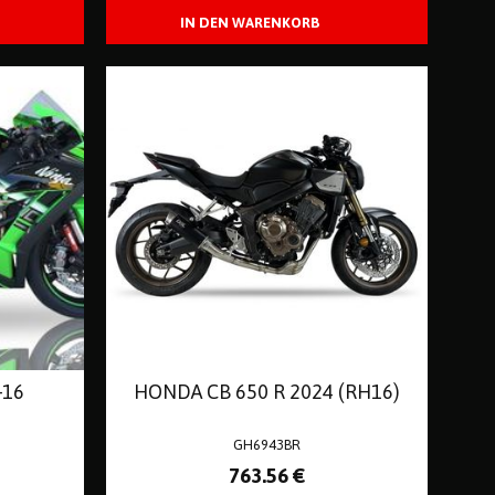
-16
HONDA CB 650 R 2024 (RH16)
GH6943BR
763
.56
€