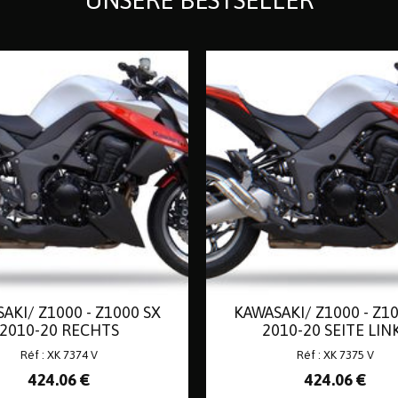
UNSERE BESTSELLER
AKI/ Z1000 - Z1000 SX
KAWASAKI/ Z1000 - Z1
2010-20 RECHTS
2010-20 SEITE LIN
Réf : XK 7374 V
Réf : XK 7375 V
424
.06
€
424
.06
€