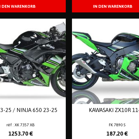
3-25 / NINJA 650 23-25
KAWASAKI ZX10R 11
réf : XK 7357 XB
FK 7890 S
1253
.70
€
187
.20
€