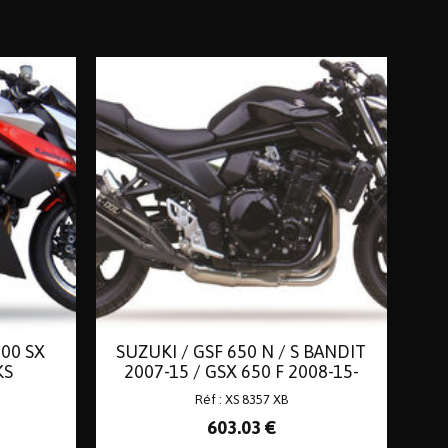
000 SX
SUZUKI / GSF 650 N / S BANDIT
KS
2007-15 / GSX 650 F 2008-15-
1250 BANDIT
Réf : XS 8357 XB
603
.03
€