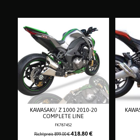
KAWASAKI/ Z 1000 2010-20
KAWAS
COMPLETE LINE
FK7874S2
418
.80
€
Richtpreis
899.00
€