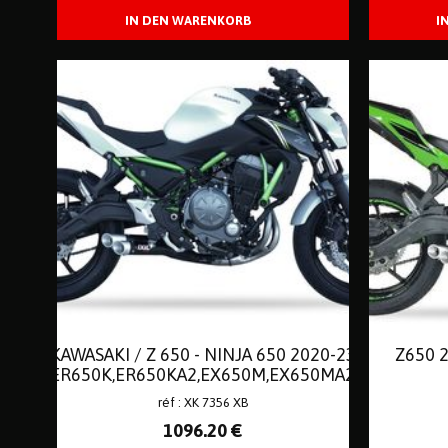
KAWASAKI / Z 650 - NINJA 650 2020-23
Z650 2
(ER650K,ER650KA2,EX650M,EX650MA2)
/ Z 650 RS 2022-23 // EURO 5
réf : XK 7356 XB
1096
.20
€