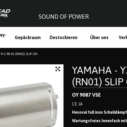
SOUND OF POWER
ley-
Gepäckraum
Destockieren
Über uns
Ver
h
R-1 98-01 (RN01) SLIP ON
YAMAHA - YZ
(RN01) SLIP
OY 9087 VSE
CE: JA
Hexoval full inox Schalldämpf
Wartungsfreies Innenfach mit 