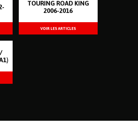
TOURING ROAD KING
2-
2006-2016
/
A1)