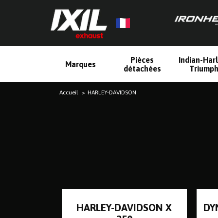
Pièces
Indian-Har
Marques
détachées
Triump
Accueil
HARLEY-DAVIDSON
HARLEY-DAVIDSON X
DY