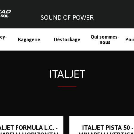
SOUND OF POWER
ley-
Qui sommes-
Bagagerie
Déstockage
Poi
h
nous
ITALJET
ALJET FORMULA L.C. -
ITALJET PISTA 50 -