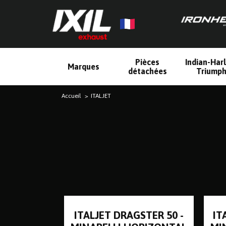
Pièces
Indian-Har
Marques
détachées
Triump
Accueil
ITALJET
ITALJET DRAGSTER 50 -
IT