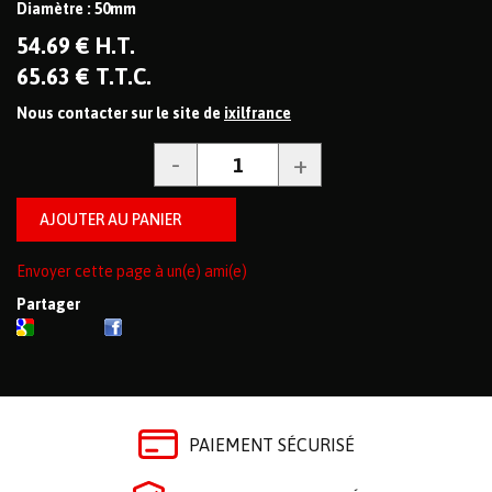
Diamètre : 50mm
54
.69
€
H.T.
65
.63
€
T.T.C.
Nous contacter sur le site de
ixilfrance
Envoyer cette page à un(e) ami(e)
Partager
PAIEMENT SÉCURISÉ