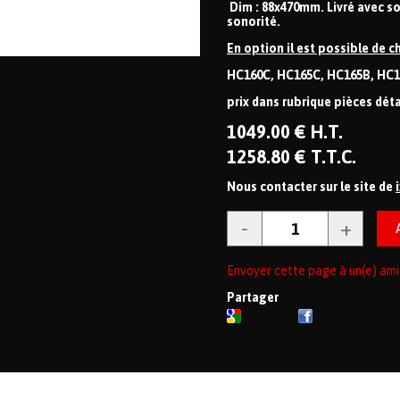
Dim : 88x470mm. Livré avec so
sonorité.
En option il est possible de c
HC160C, HC165C, HC165B, HC1
prix dans rubrique pièces dé
1049
.00
€
H.T.
1258
.80
€
T.T.C.
Nous contacter sur le site de
Envoyer cette page à un(e) ami
Partager