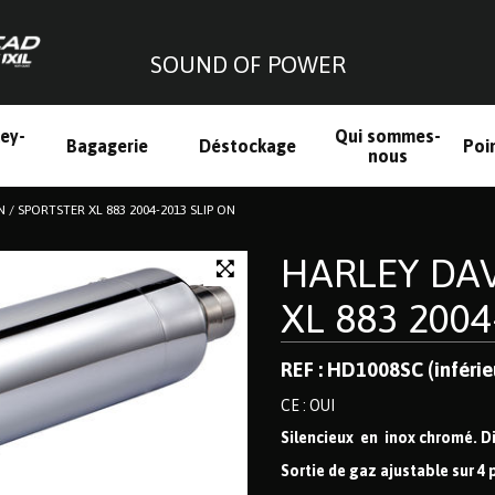
SOUND OF POWER
ley-
Qui sommes-
Bagagerie
Déstockage
Poi
h
nous
/ SPORTSTER XL 883 2004-2013 SLIP ON
HARLEY DAV
XL 883 2004
REF : HD1008SC (inférieu
CE : OUI
Silencieux en inox chromé. D
Sortie de gaz ajustable sur 4 