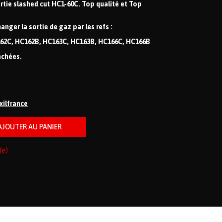
rtie slashed cut HC1-60C. Top qualité et Top
hanger la sortie de gaz par les refs
:
62C, HC162B, HC163C, HC163B, HC166C, HC166B
tachées.
ixilfrance
(e)