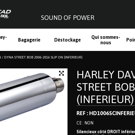
SOUND OF POWER
ley-
Qui sommes-
Bagagerie
Déstockage
Poi
h
nous
/ DYNA STREET BOB 2006-2016 SLIP ON (INFERIEUR)
HARLEY DA
STREET BOB
(INFERIEUR)
REF : HD1006SCINFERI
CE : NON
Silencieux côté DROIT inféri