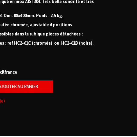
qué en inox AISI 304. Très belle sonorité et très
3. Dim: 88x400mm. Poids : 2,5 kg.
autée chromée, ajustable 4 positions.
sibles dans la rubique pièces détachées :
es : ref HC2-61C (chromée) ou HC2-61B (noire).
ixilfrance
(e)