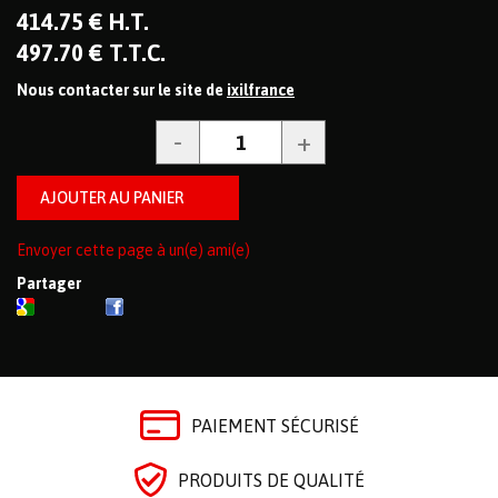
414
.75
€
H.T.
497
.70
€
T.T.C.
Nous contacter sur le site de
ixilfrance
Envoyer cette page à un(e) ami(e)
Partager
PAIEMENT SÉCURISÉ
PRODUITS DE QUALITÉ