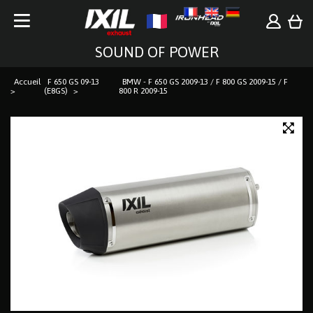
SOUND OF POWER
Accueil
F 650 GS 09-13
BMW - F 650 GS 2009-13 / F 800 GS 2009-15 / F
(E8GS)
800 R 2009-15