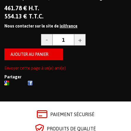
461
.78
€
H.T.
554
.13
€
T.T.C.
Nous contacter sur le site de
ixilfrance
Envoyer cette page à un(e) ami(e)
Partager
PAIEMENT SÉCURISÉ
PRODUITS DE QUALITÉ