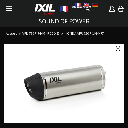
SOUND OF POWER
Accueil
VFR 750 F 94-97 (RC36-2)
HONDA VFR 750 F 1994-97