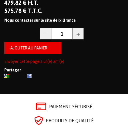
479
.82
€
H.T.
575
.78
€
T.T.C.
Nous contacter sur le site de
ixilfrance
Envoyer cette page à un(e) ami(e)
Partager
PAIEMENT SÉCURISÉ
PRODUITS DE QUALITÉ