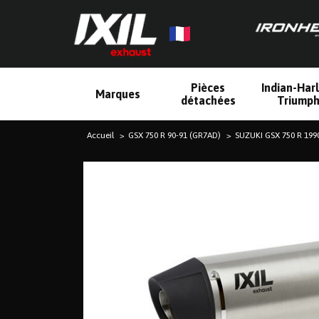
Pièces
Indian-Har
Marques
détachées
Triump
Accueil
GSX 750 R 90-91 (GR7AD)
SUZUKI GSX 750 R 199