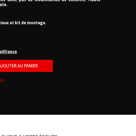
ute.
cieux et kit de montage.
ixilfrance
(e)