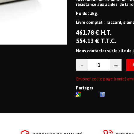
résistance aux acides de la ro
Poids : 3kg.
Livré complet : raccord, silen
461
.78
€
H.T.
554
.13
€
T.T.C.
Nous contacter sur le site de
Envoyer cette page à un(e) ami
Partager