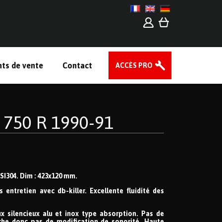
nts de vente
Contact
ACCÈS PRO
750 R 1990-91
ISI304. Dim : 423x120 mm.
 entretien avec db-killer. Excellente fluidité des
x silencieux alu et inox type absorption. Pas de
che donc pas de modification de sonorité. Haute