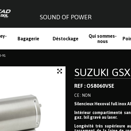
SOUND OF POWER
ley-
Qui sommes-
Bagagerie
Déstockage
Poi
h
nous
0-91
SUZUKI GSX 
REF : OS8060VSE
CE : NON
Silencieux Hexoval full inox A
Intérieur compartimenté sans
gaz. Ixil gravé au laser.
Longévité très supérieure au
tassement de la laine de ro