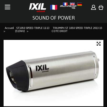
SOUND OF POWER
Accueil
ST1050 SPEED TRIPLE 11-13
TRIUMPH ST 1050 SPEED TRIPLE 2013-15
(515NV)
COTE DROIT