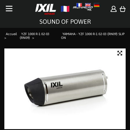
SOUND OF POWER
Accueil
YZF 1000 R-1 02-03
YAMAHA - YZF 1000 R-1 02-03 (RN09) SLIP
(RN09)
ON