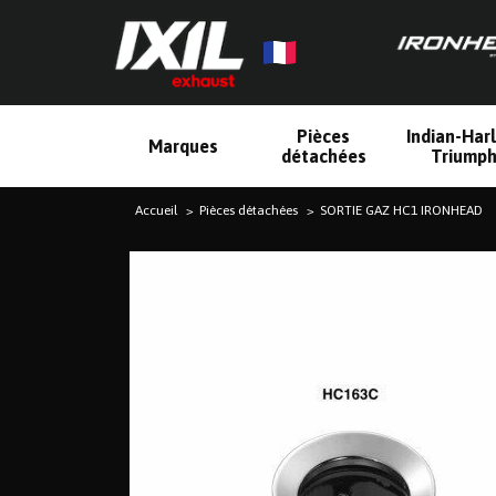
Pièces
Indian-Har
Marques
détachées
Triump
Accueil
Pièces détachées
SORTIE GAZ HC1 IRONHEAD