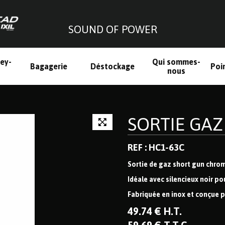
SOUND OF POWER
ley-
Qui sommes-
Bagagerie
Déstockage
Poi
h
nous
SORTIE GA
REF : HC1-63C
Sortie de gaz short gun ch
Idéale avec silencieux noir po
Fabriquée en inox et conçue p
49
.74
€
H.T.