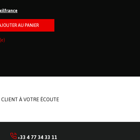
ixilfrance
(e)
 CLIENT À VOTRE ÉCOUTE
33 4 77 34 33 11
+