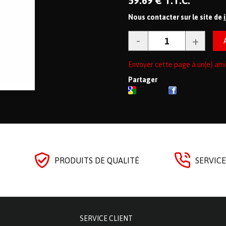
59
.69
€
T.T.C.
Nous contacter sur le site de
Envoyer cette page à un(e) ami
Partager
PRODUITS DE QUALITÉ
SERVICE
SERVICE CLIENT