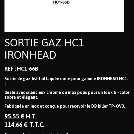
SORTIE GAZ HC1
IRONHEAD
REF : HC1-66B
Sortie de gaz fishtail laquée noire pour gamme IRONHEAD HC1.
I
déale avec silencieux chromé ou inox polis pour un look bi-color
sobre et élégant.
Fabriquée en inox et conçue pour recevoir le DB killer TP-OV3.
95
.55
€
H.T.
114
.66
€
T.T.C.