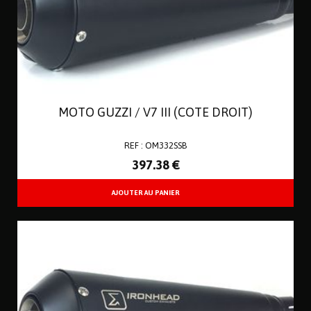
MOTO GUZZI / V7 III (COTE DROIT)
REF : OM332SSB
397
.38
€