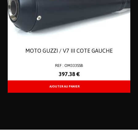
MOTO GUZZI / V7 III COTE GAUCHE
REF : OM333SSB
397
.38
€