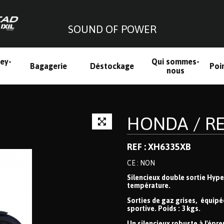
SOUND OF POWER
ley-
Qui sommes-
Bagagerie
Déstockage
Poi
h
nous
HONDA / RE
REF : XH6335XB
CE : NON
Silencieux double sortie Hyper
température.
Sorties de gaz grises, équipée
sportive. Poids : 3 kgs.
Un silencieux robuste à l'épre