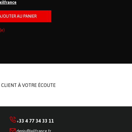
ixilfrance
(e)
 CLIENT À VOTRE ÉCOUTE
33 4 77 34 33 11
+
denis@ixilfrance.fr