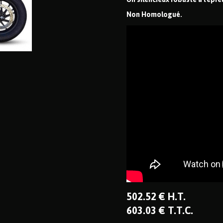
Non Homologué.
502
.52
€
H.T.
603
.03
€
T.T.C.