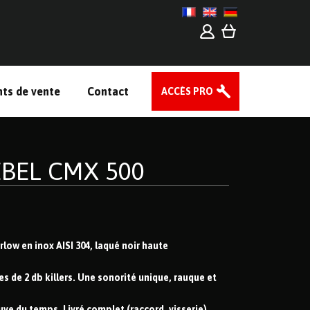
nts de vente
Contact
ACCÈS PRO
BEL CMX 500
low en inox AISI 304, laqué noir haute
s de 2 db killers. Une sonorité unique, rauque et
uve du temps. Livré complet (raccord, visserie).